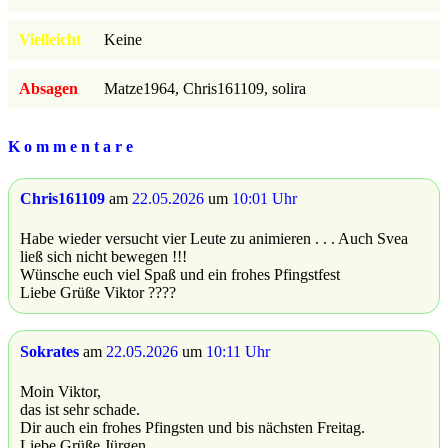
Vielleicht
Keine
Absagen
Matze1964, Chris161109, solira
K o m m e n t a r e
Chris161109
am
22.05.2026
um
10:01 Uhr
Habe wieder versucht vier Leute zu animieren . . . Auch Svea
ließ sich nicht bewegen !!!
Wünsche euch viel Spaß und ein frohes Pfingstfest
Liebe Grüße Viktor ????
Sokrates
am
22.05.2026
um
10:11 Uhr
Moin Viktor,
das ist sehr schade.
Dir auch ein frohes Pfingsten und bis nächsten Freitag.
Liebe Grüße Jürgen