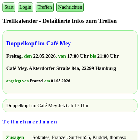
Start
Login
Treffen
Nachrichten
Treffkalender - Detaillierte Infos zum Treffen
Doppelkopf im Café Mey
Freitag
, den
22.05.2026
, von
17:00 Uhr
bis
21:00 Uhr
Café Mey, Alsterdorfer Straße 84a, 22299 Hamburg
angelegt von
Franzel
am
01.05.2026
Doppelkopf im Café Mey Jetzt ab 17 Uhr
T e i l n e h m e r I n n e n
Zusagen
Sokrates, Franzel, Surferin55, Kuddel, thomaso