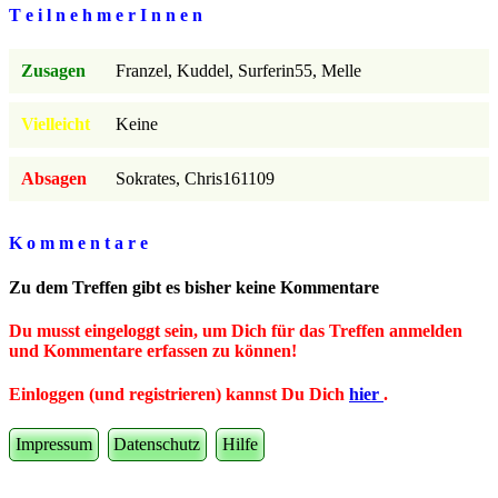
T e i l n e h m e r I n n e n
Zusagen
Franzel, Kuddel, Surferin55, Melle
Vielleicht
Keine
Absagen
Sokrates, Chris161109
K o m m e n t a r e
Zu dem Treffen gibt es bisher keine Kommentare
Du musst eingeloggt sein, um Dich für das Treffen anmelden
und Kommentare erfassen zu können!
Einloggen (und registrieren) kannst Du Dich
hier
.
Impressum
Datenschutz
Hilfe